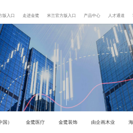
方版入口
走进金鹭
米兰官方版入口
产品中心
人才通道
（中国）
金鹭医疗
金鹭装饰
由企画木业