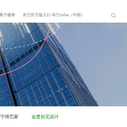
客户服务
米兰官方版入口-米兰milan（中国）

海宁缔艺家
金鹭创见设计