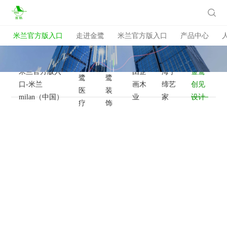
米兰官方版入口

米兰官方版入口
走进金鹭
米兰官方版入口
产品中心
金
金
米兰官方版入
由企
海宁
金鹭
鹭
鹭
口-米兰
画木
缔艺
创见
医
装
milan（中国）
业
家
设计
疗
饰
客房标准间