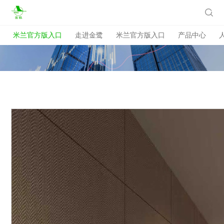
米兰官方版入口

米兰官方版入口
走进金鹭
米兰官方版入口
产品中心