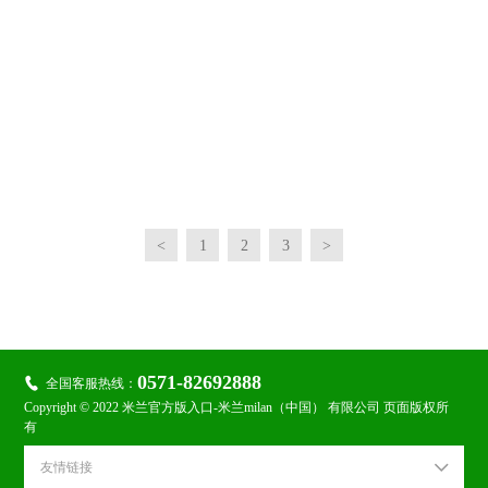
餐1
<
1
2
3
>

关注金鹭：
0571-82692888

全国客服热线：
Copyright © 2022 米兰官方版入口-米兰milan（中国） 有限公司 页面版权所
有
友情链接
