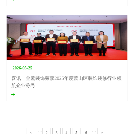
2026-05-25
喜讯︱金鹭装饰荣获2025年度萧山区装饰装修行业领
航企业称号
···
···
<
2
3
4
5
6
>