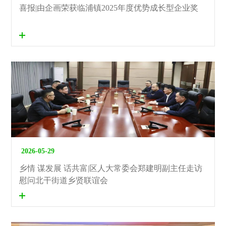
喜报|由企画荣获临浦镇2025年度优势成长型企业奖
2026-05-29
乡情 谋发展 话共富|区人大常委会郑建明副主任走访
慰问北干街道乡贤联谊会