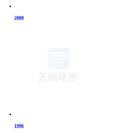
2000
1996