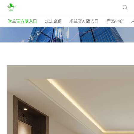
米兰官方版入口

米兰官方版入口
走进金鹭
米兰官方版入口
产品中心