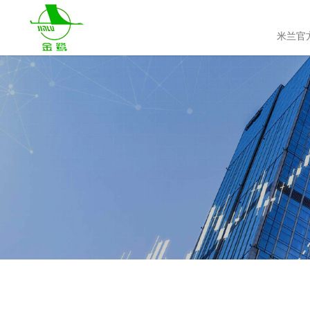
米兰官方版入口
米兰官