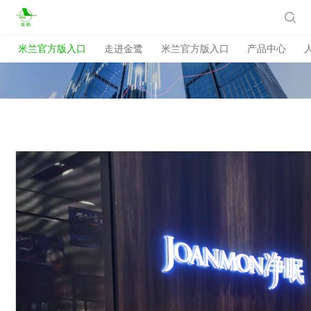
米兰官方版入口

米兰官方版入口
走进金鹭
米兰官方版入口
产品中心