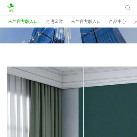
米兰官方版入口

米兰官方版入口
走进金鹭
米兰官方版入口
产品中心