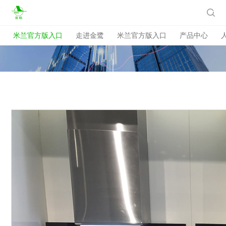
米兰官方版入口

米兰官方版入口
走进金鹭
米兰官方版入口
产品中心