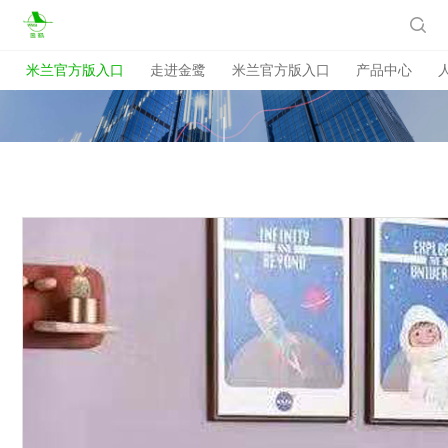
米兰官方版入口

米兰官方版入口
走进金鹭
米兰官方版入口
产品中心