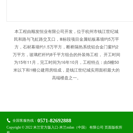
本工程由顺发恒业有限公司开发，位于杭州市钱江世纪城
民和路与飞虹路交叉口，Ⅲ标段项目金属铝板幕墙约5万平
方，石材幕墙约1.5万平方，断桥隔热系统铝合金门窗约2
万平方，玻璃栏杆约8千平方组合的外装饰工程， 开工时间
为15年11月，完工时间为16年10月，工程特点：由5幢50
米以下和1幢公建用房组成，是钱江世纪城实用面积最大的
高端楼盘之一。

关注金鹭：
0571-82692888

全国客服热线：
Copyright © 2022 米兰官方版入口-米兰milan（中国） 有限公司 页面版权所
有