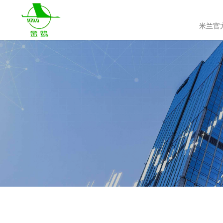
米兰官方版入口
米兰官