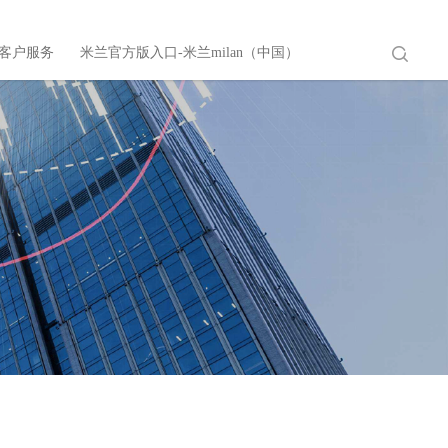
客户服务
米兰官方版入口-米兰milan（中国）
