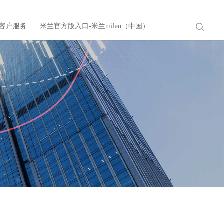
客户服务
米兰官方版入口-米兰milan（中国）
