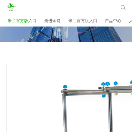
米兰官方版入口

米兰官方版入口
走进金鹭
米兰官方版入口
产品中心