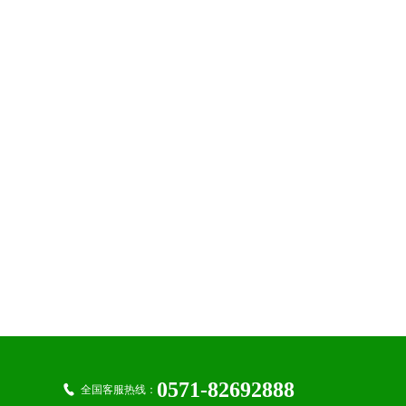
走进金鹭
公司简介
发展历程
荣誉时刻
米兰官方版入口
集团产业
0571-82692888

全国客服热线：