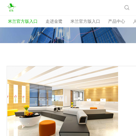
米兰官方版入口

米兰官方版入口
走进金鹭
米兰官方版入口
产品中心