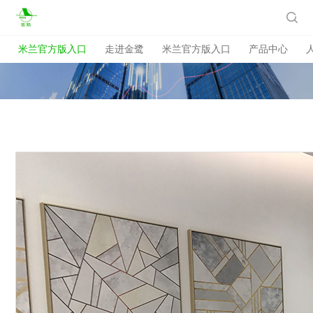
米兰官方版入口

米兰官方版入口
走进金鹭
米兰官方版入口
产品中心