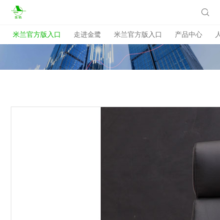
米兰官方版入口

米兰官方版入口
走进金鹭
米兰官方版入口
产品中心