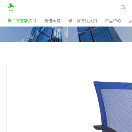
米兰官方版入口

米兰官方版入口
走进金鹭
米兰官方版入口
产品中心