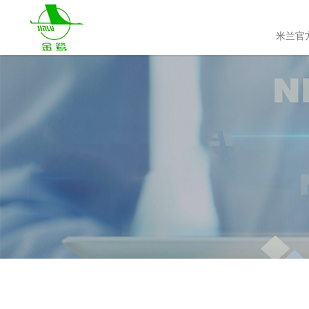
米兰官方版入口
米兰官