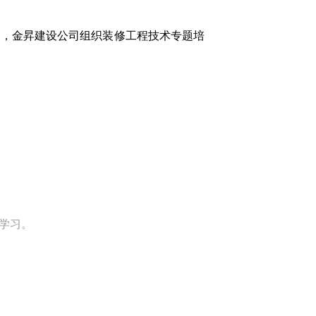
日，金昇建设公司组织装修工程技术专题培
学习。