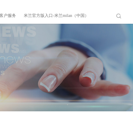
客户服务
米兰官方版入口-米兰milan（中国）
