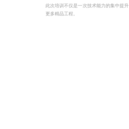
此次培训不仅是一次技术能力的集中提升
更多精品工程。