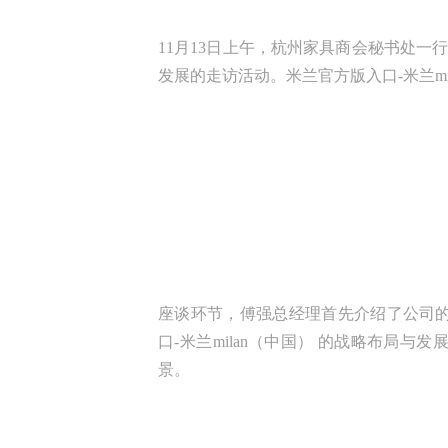
11月13日上午，杭州家具商会秘书处一
发展的走访活动。米兰官方版入口-米兰m
座谈环节，傅强总经理首先介绍了公司
口-米兰milan（中国） 的战略布
景。