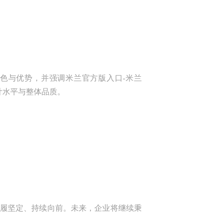
色与优势，并强调米兰官方版入口-米兰
计水平与整体品质。
上步履坚定、持续向前。未来，企业将继续秉