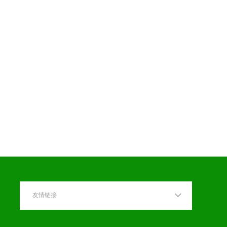
产品中心
米兰官方版入口-米兰milan（中国）
金鹭医疗
金鹭装饰
由企画木业
海宁缔艺家
金鹭创见设计

关注金鹭：
友情链接
