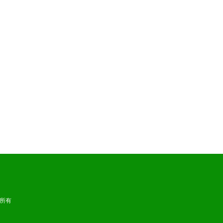
米兰官方版入口
集团新闻
媒体新闻
主题营销
行业动态
权所有