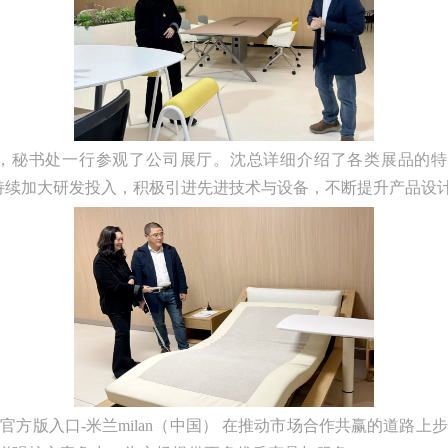
，秘书处一行参观了公司展厅。沈总详细介绍了各类展品的特
动，持续加大研发投入，积极引进先进技术与设备，不断提升产品设
方版入口-米兰milan（中国） 在推动市场合作共赢的道路