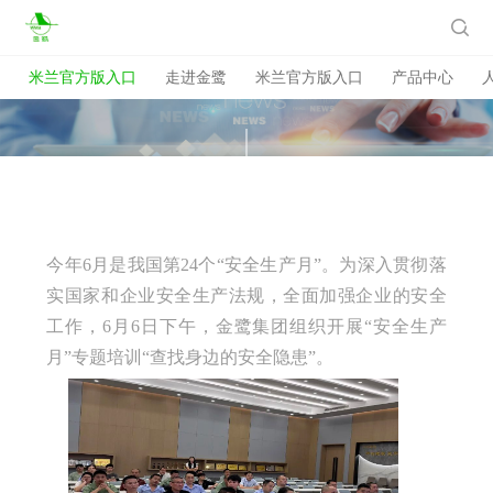
米兰官方版入口

米兰官方版入口
走进金鹭
米兰官方版入口
产品中心
今年6月是我国第24个“安全生产月”。为深入贯彻落
实国家和企业安全生产法规，全面加强企业的安全
工作，6月6日下午，金鹭集团组织开展“安全生产
月”专题培训“查找身边的安全隐患”。