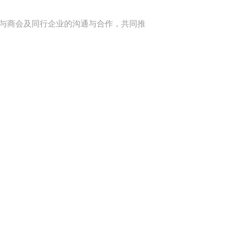
与商会及同行企业的沟通与合作，共同推
产品中心
米兰官方版入口-米兰milan（中国）
金鹭医疗
金鹭装饰