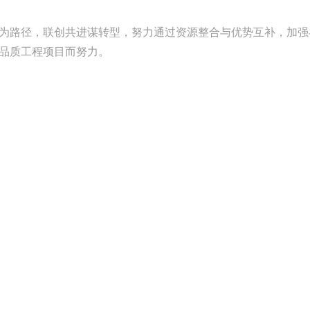
为路径，联创共进谋转型，努力通过资源整合与优势互补，加强
品质工程项目而努力。
米兰官方版入口
集团新闻
媒体新闻
主题营销