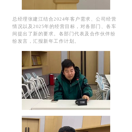
总经理张建江结合2024年客户需求、公司经营
情况以及2025年的经营目标，对各部门、各车
间提出了新的要求。各部门代表及合作伙伴纷
纷发言，汇报新年工作计划。