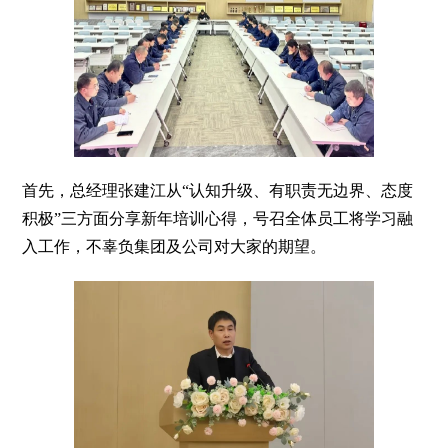
首先，总经理张建江从“认知升级、有职责无边界、态度
积极”三方面分享新年培训心得，号召全体员工将学习融
入工作，不辜负集团及公司对大家的期望。