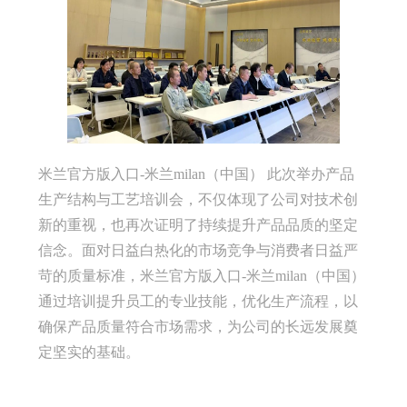
米兰官方版入口-米兰milan（中国） 此次举办产品
生产结构与工艺培训会，不仅体现了公司对技术创
新的重视，也再次证明了持续提升产品品质的坚定
信念。面对日益白热化的市场竞争与消费者日益严
苛的质量标准，米兰官方版入口-米兰milan（中国）
通过培训提升员工的专业技能，优化生产流程，以
确保产品质量符合市场需求，为公司的长远发展奠
定坚实的基础。

关注金鹭：