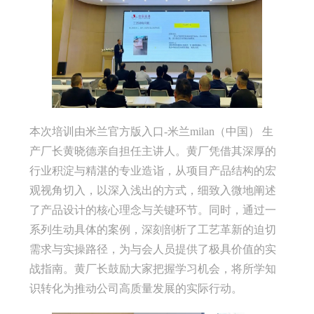
本次培训由米兰官方版入口-米兰milan（中国） 生
产厂长黄晓德亲自担任主讲人。黄厂凭借其深厚的
行业积淀与精湛的专业造诣，从项目产品结构的宏
观视角切入，以深入浅出的方式，细致入微地阐述
了产品设计的核心理念与关键环节。同时，通过一
系列生动具体的案例，深刻剖析了工艺革新的迫切
需求与实操路径，为与会人员提供了极具价值的实
战指南。黄厂长鼓励大家把握学习机会，将所学知
识转化为推动公司高质量发展的实际行动。