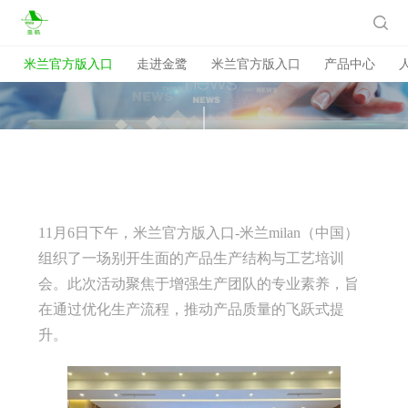
米兰官方版入口

米兰官方版入口
走进金鹭
米兰官方版入口
产品中心
11月6日下午，米兰官方版入口-米兰milan（中国）
组织了一场别开生面的产品生产结构与工艺培训
会。此次活动聚焦于增强生产团队的专业素养，旨
在通过优化生产流程，推动产品质量的飞跃式提
升。