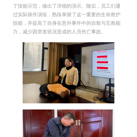
了技能示范，做出了详细的演示。随后，员工们通
过实际操作演练，熟练掌握了这一重要的生命救护
技能，并提高了自身在意外事件中的自救与互救能
力，减少因突发状况造成的人员伤亡事故。