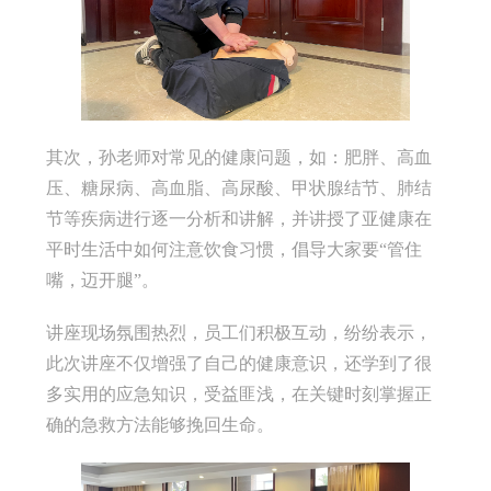
其次，孙老师对常见的健康问题，如：肥胖、高血
压、糖尿病、高血脂、高尿酸、甲状腺结节、肺结
节等疾病进行逐一分析和讲解，并讲授了亚健康在
平时生活中如何注意饮食习惯，倡导大家要“管住
嘴，迈开腿”。
讲座现场氛围热烈，员工们积极互动，纷纷表示，
此次讲座不仅增强了自己的健康意识，还学到了很
多实用的应急知识，受益匪浅，在关键时刻掌握正
确的急救方法能够挽回生命。