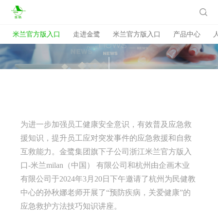
米兰官方版入口

米兰官方版入口
走进金鹭
米兰官方版入口
产品中心
为进一步加强员工健康安全意识，有效普及应急救
援知识，提升员工应对突发事件的应急救援和自救
互救能力。金鹭集团旗下子公司浙江米兰官方版入
口-米兰milan（中国） 有限公司和杭州由企画木业
有限公司于2024年3月20日下午邀请了杭州为民健教
中心的孙秋娜老师开展了“预防疾病，关爱健康”的
应急救护方法技巧知识讲座。