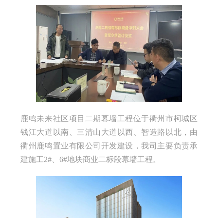
鹿鸣未来社区项目二期幕墙工程位于衢州市柯城区
钱江大道以南、三清山大道以西、智造路以北，由
衢州鹿鸣置业有限公司开发建设，我司主要负责承
建施工2#、6#地块商业二标段幕墙工程。