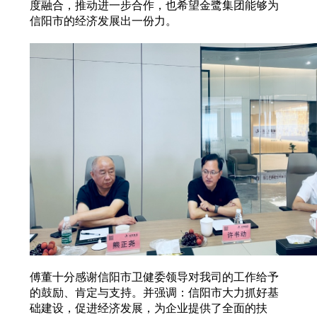
度融合，推动进一步合作，也希望金鹭集团能够为
信阳市的经济发展出一份力。
傅董十分感谢信阳市卫健委领导对我司的工作给予
的鼓励、肯定与支持。并强调：信阳市大力抓好基
础建设，促进经济发展，为企业提供了全面的扶