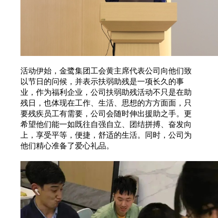
活动伊始，金鹭集团工会黄主席代表公司向他们致
以节日的问候，并表示扶弱助残是一项长久的事
业，作为福利企业，公司扶弱助残活动不只是在助
残日，也体现在工作、生活、思想的方方面面，只
要残疾员工有需要，公司会随时伸出援助之手。更
希望他们能一如既往自强自立、团结拼搏、奋发向
上，享受平等，便捷，舒适的生活。同时，公司为
他们精心准备了爱心礼品。