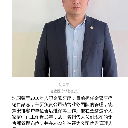
沈国荣
金鹭医疗销售副总
沈国荣于2010年入职金鹭医疗，目前担任金鹭医疗
销售副总，主要负责公司销售业务团队的管理，统
筹安排客户单位售后维保等工作。他在金鹭这个大
家庭中已工作近13年，从一名销售人员到现在的销
售部管理岗位，并在2022年被评为公司优秀管理人