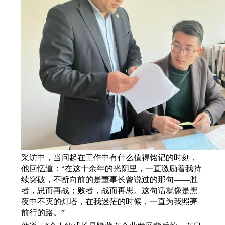
采访中，当问起在工作中有什么值得铭记的时刻，
他回忆道：“在这十余年的光阴里，一直激励着我持
续突破，不断向前的是董事长曾说过的那句——胜
者，思而再战；败者，战而再思。这句话就像是黑
夜中不灭的灯塔，在我迷茫的时候，一直为我照亮
前行的路。”