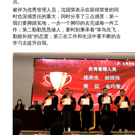
员。
被评为优秀管理人员，沈国荣表示在获得荣誉的同
时也深感责任的重大，同时分享了三点感受：第一
我们要脚踏实地，一步一个脚印的去完成每一件工
作；第二勤勤恳恳做人，要时刻秉承着“笨鸟先飞，
勤能补拙”的态度；第三在工作和生活中要不断的去
学习去提升自我。