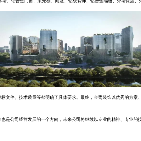
铝板幕墙、铝合金门窗、采光棚、雨篷、铝板装饰、铝合金隔栅、外墙保温、
投标文件、技术质量等都明确了具体要求。最终，金鹭装饰以优秀的方案
作也是公司经营发展的一个方向，未来公司将继续以专业的精神、专业的
！