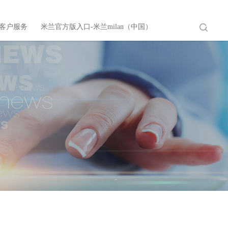
客户服务
米兰官方版入口-米兰milan（中国）
