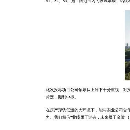
S1、S2、S3。施工图范围内的玻璃幕墙、
此次投标项目公司领导从上到下十分重视，对
肯定，顺利中标。
在房产形势低迷的大环境下，能与实业公司合
力。我们相信“业绩属于过去，未来属于金鹭”