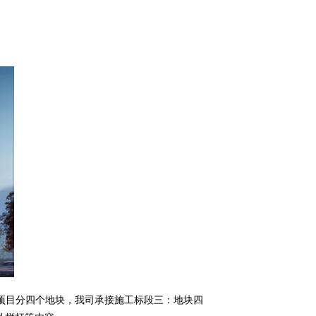
，项目分四个地块，我司承接施工标段三：地块四