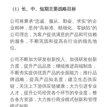
（
1）
长、中、短期主要战略目标
公司
将
秉承
“忠诚、服从、勤奋、求实”的企
业精神，坚持“
高标准、精细化、零缺陷
”的
公司理念
，为客户提供满意的产品和可信赖
的服务，
不断
巩固和提高
在行业的
领先地
位
。
公司不断加大研发创新投入、加强研发创新
力度，提升产品品质；
继续
推进高端制造
，
不断夯实提供优质产品的全面能力；推行品
牌战略，提高产品知名度；建立生态供应
链，关注上下游供应链健康；大力引进专业
人才，提升公司经营各个环节的专业度；整
合各方资源，
大力
推行
商业模式
创新
和
管理
模式创新
。