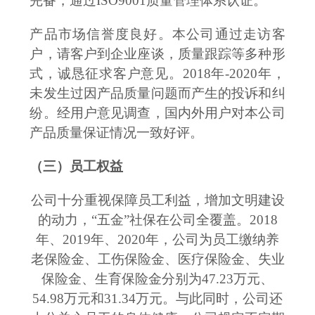
完备，通过
ISO9001
质量管理体系认证。
产品市场信誉度良好。本公司通过走访客
户，请客户到企业座谈，质量跟踪等多种形
式，诚恳征求客户意见。
201
8
年
-20
20
年，
未发生过因产品质量问题而产生的投诉和纠
纷。经用户意见调查，国内外用户对本公司
产品质量保证情况一致好评。
（三）员工权益
公司十分重视保障员工利益，增加文明建设
的动力，
“五金”社保在公司全覆盖。201
8
年、
201
9
年、
20
20
年，公司为员工缴纳养
老保险金、工伤保险金、医疗保险金、失业
保险金、生育保险金分别为
47.23
万元、
54.98
万元和
31.34
万元
。与此同时，公司还