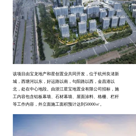
该项目由宝龙地产和星创置业共同开发，位于杭州良渚新
城，西塘河以东，好运路以南，勾阳路以西，金昌港以
北，处在中心地段。由浙江星宝地置业有限公司招标，施
工内容包含铝板幕墙、石材幕墙、屋面涂料、格栅、栏杆
等工作内容，外立面施工面积预计达到50000㎡。