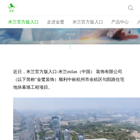
米兰官方版入口

米兰官方版入口
走进金鹭
米兰官方版入口
产品中心
近日，米兰官方版入口-米兰milan（中国） 装饰有限公司
（以下简称“金鹭装饰）顺利中标杭州市余杭区勾阳路住宅
地块幕墙工程项目。