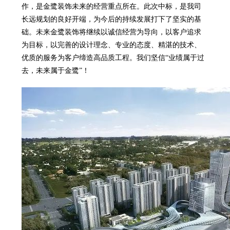
作，是金鹭装饰未来的经营重点所在。此次中标，是我司
长远规划的良好开端，为今后的持续发展打下了坚实的基
础。未来金鹭装饰将继续以诚信经营为导向，以客户追求
为目标，以完善的设计理念、专业的态度、精湛的技术、
优质的服务为客户缔造高品质工程。我们坚信“业绩属于过
去，未来属于金鹭”！